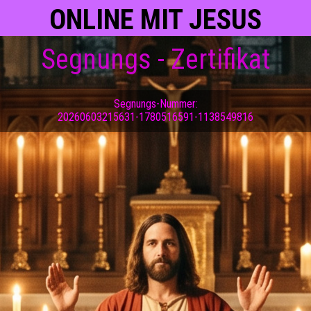
ONLINE MIT JESUS
Segnungs - Zertifikat
Segnungs-Nummer:
20260603215631-1780516591-1138549816